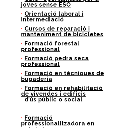
joves sense ESO
·
Orientació laboral i
intermediació
·
Cursos de reparació i
manteniment de bicicletes
·
Formació forestal
professional
·
Formació pedra seca
professional
·
Formació en tècniques de
bugaderia
·
Formació en rehabilitació
de vivendes i edificis
d’ús públic o social
·
Formació
professionalitzadora en