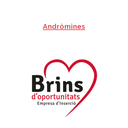
Andròmines
+