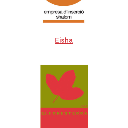
+
Eisha
+