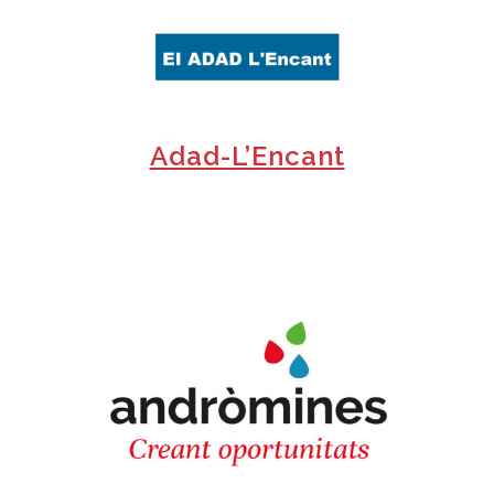
+
Adad-L’Encant
+