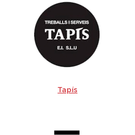
+
Tapís