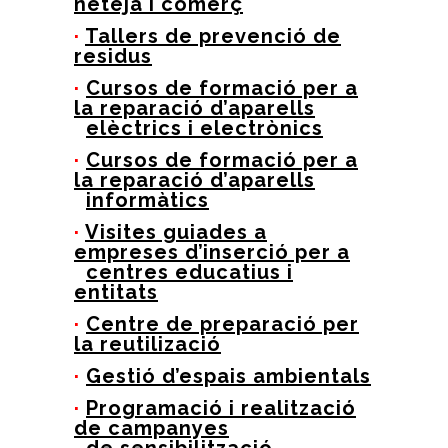
neteja i comerç
·
Tallers de prevenció de
residus
·
Cursos de formació per a
la reparació d’aparells
elèctrics i electrònics
·
Cursos de formació per a
la reparació d’aparells
informàtics
·
Visites guiades a
empreses d’inserció per a
centres educatius i
entitats
·
Centre de preparació per
la reutilizació
·
Gestió d’espais ambientals
·
Programació i realització
de campanyes