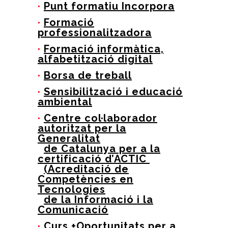
·
Punt formatiu Incorpora
·
Formació
professionalitzadora
·
Formació informàtica,
alfabetització digital
·
Borsa de treball
·
Sensibilització i educació
ambiental
·
Centre col·laborador
autoritzat per la
Generalitat
de Catalunya per a la
certificació d’ACTIC
(Acreditació de
Competències en
Tecnologies
de la Informació i la
Comunicació
·
Curs +Oportunitats per a