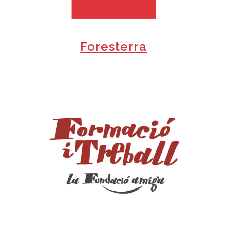
Foresterra
+