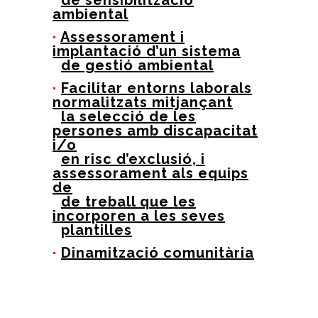
de sensibilització
ambiental
·
Assessorament i
implantació d’un sistema
de gestió ambiental
·
Facilitar entorns laborals
normalitzats mitjançant
la selecció de les
persones amb discapacitat
i/o
en risc d’exclusió, i
assessorament als equips
de
de treball que les
incorporen a les seves
plantilles
·
Dinamització comunitària