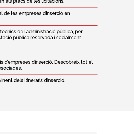
en els plecs de les licitacions.
ial de les empreses d’inserció en
ècnics de l’administració pública, per
ctació pública reservada i socialment
s d’empreses d’inserció. Descobreix tot el
ssociades.
nent dels itineraris d’inserció.