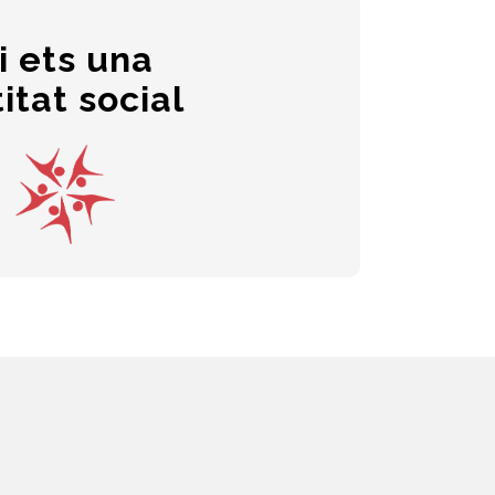
i ets una
njuntament amb diverses entitats del
itat social
vor d’una societat més justa i inclusiva i
 teixit associatiu de l’Economia Social i
Solidària.
cte amb nosaltres a través del correu:
info@feicat.cat