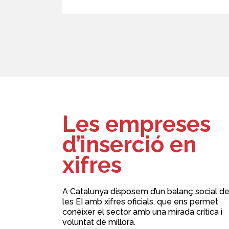
Les empreses
d’inserció en
xifres
A Catalunya disposem d’un balanç social d
les EI amb xifres oficials, que ens permet
conèixer el sector amb una mirada crítica i
voluntat de millora.