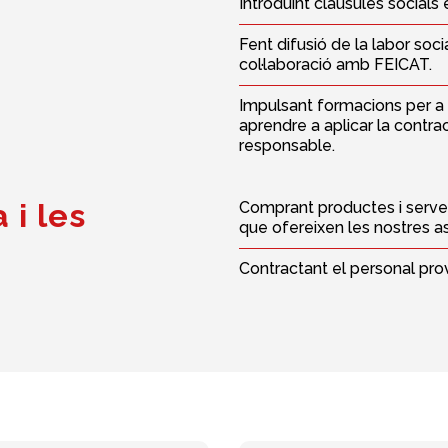
Introduint clàusules socials 
Fent difusió de la labor soc
col·laboració amb FEICAT.
Impulsant formacions per a t
aprendre a aplicar la contra
responsable.
 i les
Comprant productes i servei
que ofereixen les nostres a
Contractant el personal provi