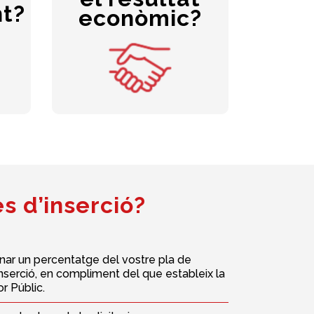
eus
t?
es reinverteixen en la seva
econòmic?
activitat. Així, l’augment
les
d’ingressos es tradueix en
l
increment del nombre
un
ra.
que
treballadors
de
)
segueixen un itinerari.
s d’inserció?
nar un percentatge del vostre pla de
nserció, en compliment del que estableix la
r Públic.