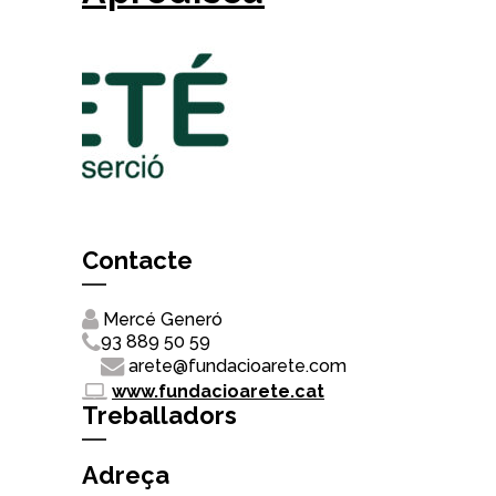
Contacte
Mercé Generó
93 889 50 59
arete@fundacioarete.com
www.fundacioarete.cat
Treballadors
Adreça