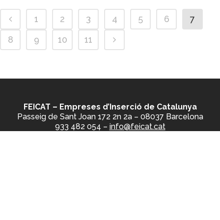
1
2
3
4
5
6
7
8
9
10
11
FEICAT – Empreses d’Inserció de Catalunya
Passeig de Sant Joan 172 2n 2a – 08037 Barcelona
933 482 054 –
info@feicat.cat
Avís Legal
/
Política de cookies
/
Política de
privacitat