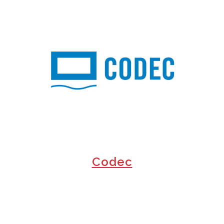
+
Codec