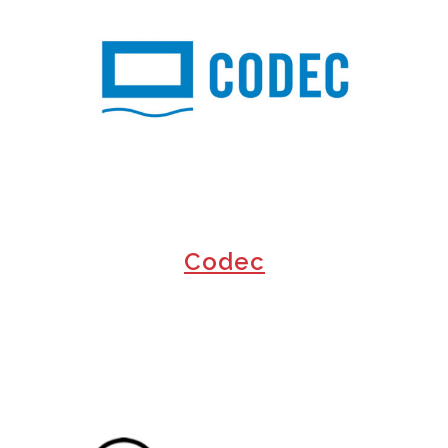
+
Codec