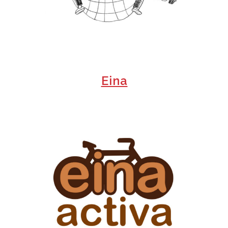
+
Eina
+