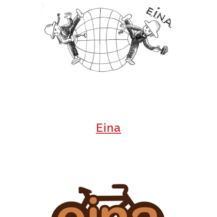
+
Eina