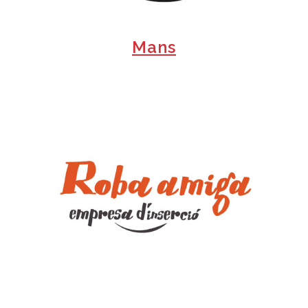
Mans
+