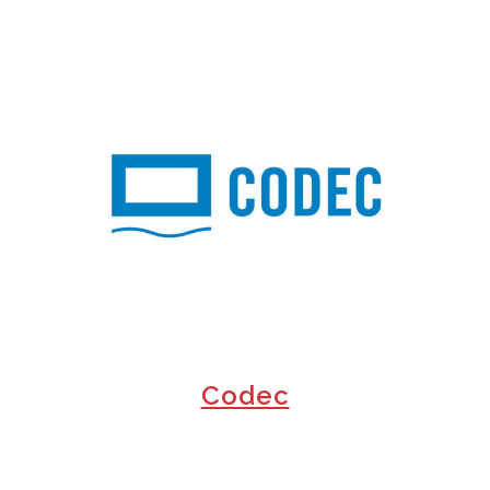
+
Codec