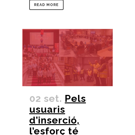
READ MORE
02 set.
Pels
usuaris
d’inserció,
l’esforç té