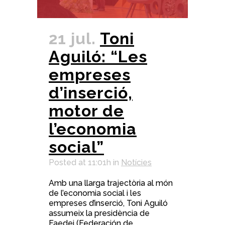
21 jul.
Toni
Aguiló: “Les
empreses
d’inserció,
motor de
l’economia
social”
Posted at 11:01h
in
Notícies
Amb una llarga trajectòria al món
de l’economia social i les
empreses d’inserció, Toni Aguiló
assumeix la presidència de
Faedei (Federación de