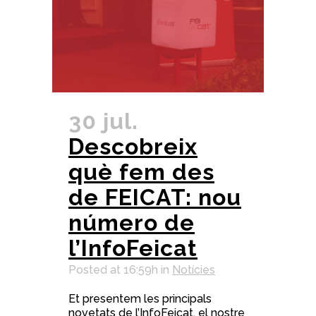
30 jul.
Descobreix
què fem des
de FEICAT: nou
número de
l’InfoFeicat
Posted at 16:59h
in
Notícies
Et presentem les principals
novetats de l’InfoFeicat, el nostre