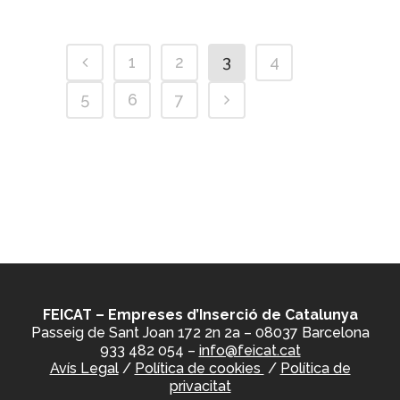
1
2
3
4
5
6
7
FEICAT – Empreses d’Inserció de Catalunya
Passeig de Sant Joan 172 2n 2a – 08037 Barcelona
933 482 054 –
info@feicat.cat
Avís Legal
/
Política de cookies
/
Política de
privacitat