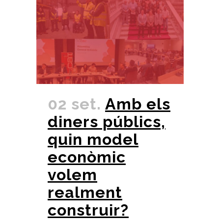
02 set.
Amb els
diners públics,
quin model
econòmic
volem
realment
construir?