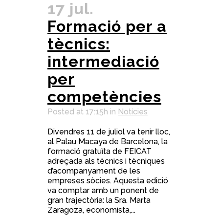
17 jul.
Formació per a
tècnics:
intermediació
per
competències
Posted at 17:15h
in
Notícies
Divendres 11 de juliol va tenir lloc,
al Palau Macaya de Barcelona, la
formació gratuïta de FEICAT
adreçada als tècnics i tècniques
d’acompanyament de les
empreses sòcies. Aquesta edició
va comptar amb un ponent de
gran trajectòria: la Sra. Marta
Zaragoza, economista,...