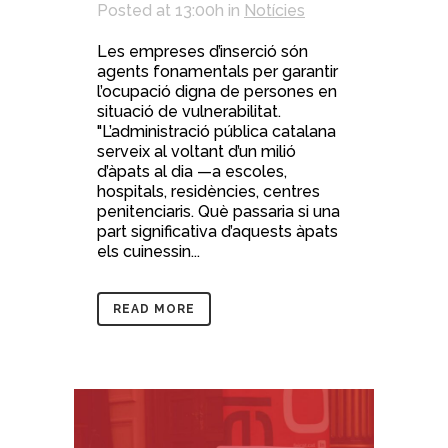
Posted at 13:00h
in
Notícies
Les empreses d’inserció són
agents fonamentals per garantir
l’ocupació digna de persones en
situació de vulnerabilitat.
"L’administració pública catalana
serveix al voltant d’un milió
d’àpats al dia —a escoles,
hospitals, residències, centres
penitenciaris. Què passaria si una
part significativa d’aquests àpats
els cuinessin...
READ MORE