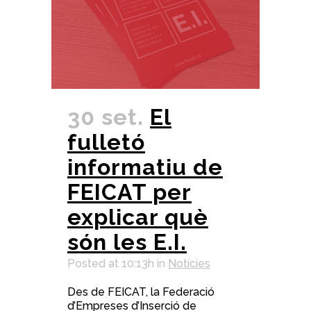
30 set.
El
fulletó
informatiu de
FEICAT per
explicar què
són les E.I.
Posted at 10:13h
in
Notícies
Des de FEICAT, la Federació
d’Empreses d’Inserció de