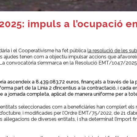
025: impuls a l’ocupació 
dària i el Cooperativisme ha fet pública
la resolució de les s
 ajudes tenen com a objectiu impulsar accions que afavoreixin
ial. La convocatòria s’emmarca en la Resolució EMT/1047/20
ria ascendeix a 8.439.083,72 euros, finançats a través de la
part de la Línia 2 d’incentius a la contractació, i cada en
 a jornada completa, aplicat de manera uniforme per a tote
les entitats seleccionades com a beneficiàries han complert els
octubre, i modificades per l’Ordre EMT/75/2022, de 21 d’abril
les al·legacions de diverses entitats, i s’ha determinat l’import