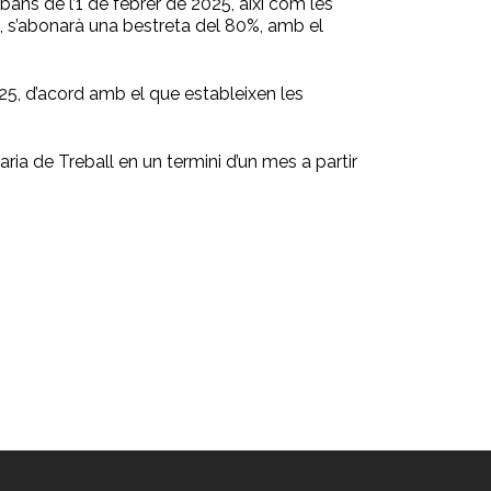
bans de l’1 de febrer de 2025, així com les
os, s’abonarà una bestreta del 80%, amb el
025, d’acord amb el que estableixen les
ria de Treball en un termini d’un mes a partir