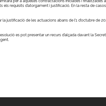
tarà per a aquelles contractacions iniciades i finalitzades a
s els requisits d’atorgament i justificació. En la resta de cas
r la justificació de les actuacions abans de l’1 d’octubre de 2
solució es pot presentar un recurs d’alçada davant la Secreta
igent.