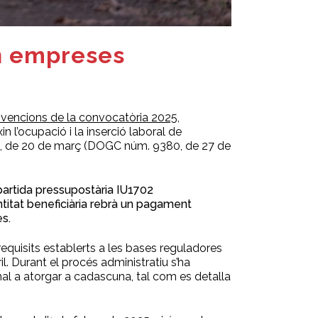
en empreses
ubvencions de la convocatòria 2025
,
 l’ocupació i la inserció laboral de
25, de 20 de març (DOGC núm. 9380, de 27 de
 partida pressupostària IU1702
titat beneficiària rebrà un pagament
s.
 requisits establerts a les bases reguladores
. Durant el procés administratiu s’ha
 final a atorgar a cadascuna, tal com es detalla