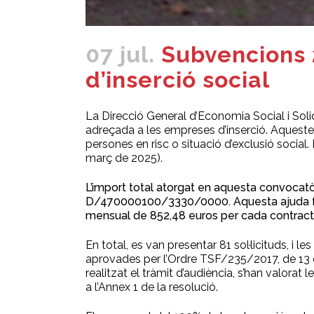
07 jul.
Subvencions 2
d’inserció social
La Direcció General d’Economia Social i Soli
adreçada a les empreses d’inserció. Aquestes
persones en risc o situació d’exclusió soc
març de 2025).
L’import total atorgat en aquesta convocatò
D/470000100/3330/0000. Aquesta ajuda forma 
mensual de 852,48 euros per cada contracte
En total, es van presentar 81 sol·licituds, i 
aprovades per l’Ordre TSF/235/2017, de 13 d’
realitzat el tràmit d’audiència, s’han valorat 
a l’Annex 1 de la resolució.