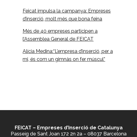
Feicat impulsa la campanya: Empreses
d’inserció, molt més que bona feina
Més de 40 empreses participen a
l’Assemblea General de FEICAT
Alícia Medina:“L’empresa d’inserció, per a
mi, és com un gimnàs on fer múscul”
FEICAT – Empreses d’Inserció de Catalunya
Passeig de Sant Joan 172 2n 2a – 08037 Barcelona