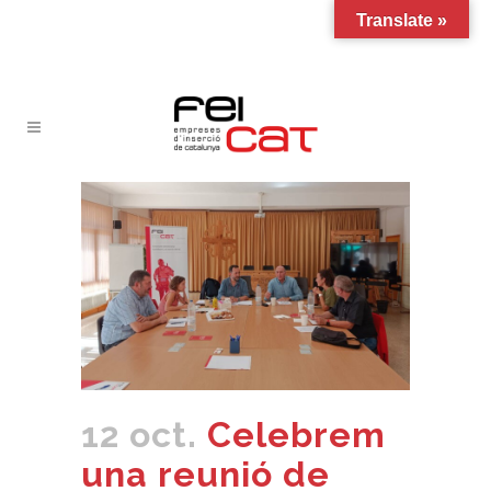
Translate »
12 oct.
Celebrem
una reunió de